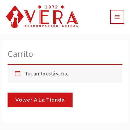
Ir
al
contenido
Carrito
Tu carrito está vacío.
Volver A La Tienda