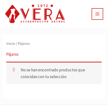
Ir
al
contenido
Inicio
/ Pájaros
Pájaros
No se han encontrado productos que
coincidan con tu selección.