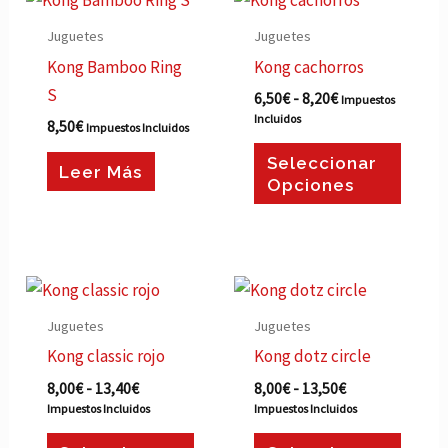
de
produ
precios:
Juguetes
Juguetes
desde
tiene
Kong Bamboo Ring
Kong cachorros
6,50€
múltip
hasta
S
6,50
€
-
8,20
€
Impuestos
8,20€
varian
Incluidos
8,50
€
Impuestos Incluidos
Las
Seleccionar
opcio
Leer Más
Opciones
se
puede
elegir
en
Rango
Rango
Este
Este
de
de
la
producto
produ
precios:
precios:
Juguetes
Juguetes
págin
desde
desde
tiene
tiene
Kong classic rojo
Kong dotz circle
8,00€
8,00€
de
múltiples
múltip
hasta
hasta
8,00
€
-
13,40
€
8,00
€
-
13,50
€
produ
13,40€
13,50€
variantes.
varian
Impuestos Incluidos
Impuestos Incluidos
Las
Las