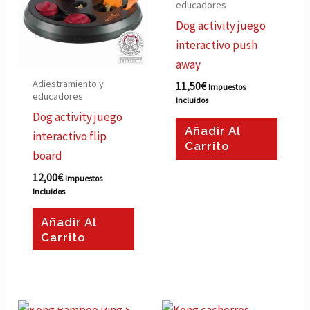
educadores
Dog activity juego
interactivo push
away
Adiestramiento y
11,50
€
Impuestos
educadores
Incluidos
Dog activity juego
Añadir Al
interactivo flip
Carrito
board
12,00
€
Impuestos
Incluidos
Añadir Al
Carrito
AGOTADO
Rango
Este