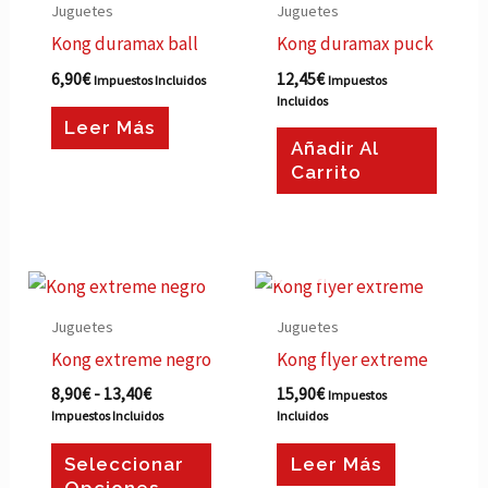
Juguetes
Juguetes
página
págin
Kong duramax ball
Kong duramax puck
de
de
6,90
€
12,45
€
producto
produ
Impuestos Incluidos
Impuestos
Incluidos
Leer Más
Añadir Al
Carrito
AGOTADO
Rango
Este
de
producto
precios:
Juguetes
Juguetes
desde
tiene
Kong extreme negro
Kong flyer extreme
8,90€
múltiples
hasta
8,90
€
-
13,40
€
15,90
€
Impuestos
13,40€
variantes.
Impuestos Incluidos
Incluidos
Las
Seleccionar
Leer Más
opciones