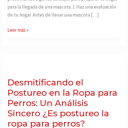
para la llegada de una mascota. 1. Haz una evaluación
de tu hogar. Antes de llevar una mascota […]
Leer más »
Desmitificando
el
Postureo
Desmitificando el
en
la
Postureo en la Ropa para
Ropa
Perros: Un Análisis
para
Sincero ¿Es postureo la
Perros:
ropa para perros?
Un