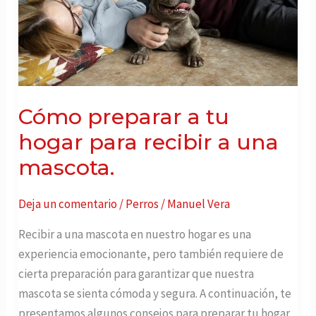
recibir
a
una
mascota.
Cómo preparar a tu
hogar para recibir a una
mascota.
Deja un comentario
/
Perros
/
Manuel Vera
Recibir a una mascota en nuestro hogar es una
experiencia emocionante, pero también requiere de
cierta preparación para garantizar que nuestra
mascota se sienta cómoda y segura. A continuación, te
presentamos algunos consejos para preparar tu hogar