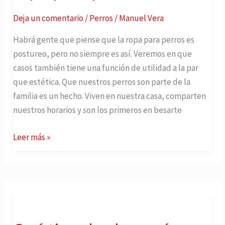
Análisis
Deja un comentario
/
Perros
/
Manuel Vera
Sincero
¿Es
Habrá gente que piense que la ropa para perros es
postureo
postureo, pero no siempre es así. Veremos en que
la
casos también tiene una función de utilidad a la par
ropa
que estética. Que nuestros perros son parte de la
para
familia es un hecho. Viven en nuestra casa, comparten
perros?
nuestros horarios y son los primeros en besarte
Leer más »
Qué
tipo
de