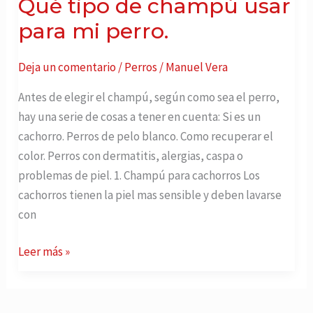
Qué tipo de champú usar
champú
usar
para mi perro.
para
mi
Deja un comentario
/
Perros
/
Manuel Vera
perro.
Antes de elegir el champú, según como sea el perro,
hay una serie de cosas a tener en cuenta: Si es un
cachorro. Perros de pelo blanco. Como recuperar el
color. Perros con dermatitis, alergias, caspa o
problemas de piel. 1. Champú para cachorros Los
cachorros tienen la piel mas sensible y deben lavarse
con
Leer más »